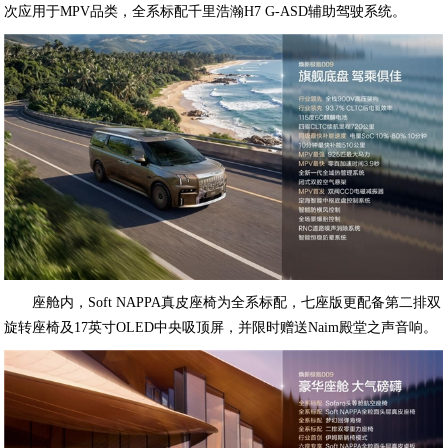
次应用于MPV品类，全系标配千里浩瀚H7 G-ASD辅助驾驶系统。
座舱内，Soft NAPPA真皮座椅为全系标配，七座版更配备第二排双
旋转座椅及17英寸OLED中央吸顶屏，并限时赠送Naim殿堂之声音响。