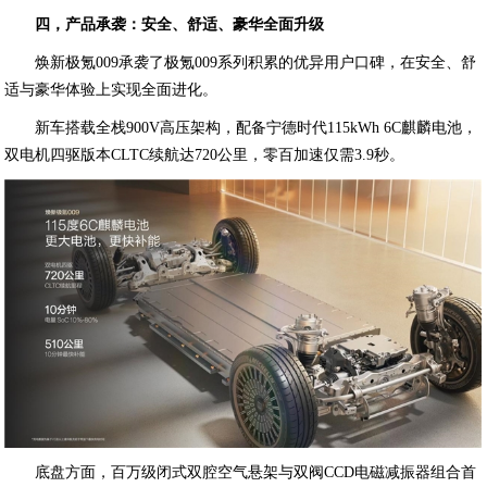
四，产品承袭：安全、舒适、豪华全面升级
焕新极氪009承袭了极氪009系列积累的优异用户口碑，在安全、舒
适与豪华体验上实现全面进化。
新车搭载全栈900V高压架构，配备宁德时代115kWh 6C麒麟电池，
双电机四驱版本CLTC续航达720公里，零百加速仅需3.9秒。
底盘方面，百万级闭式双腔空气悬架与双阀CCD电磁减振器组合首