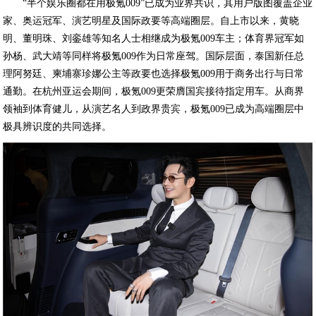
“半个娱乐圈都在用极氪009”已成为业界共识，其用户版图覆盖企业
家、奥运冠军、演艺明星及国际政要等高端圈层。自上市以来，黄晓
明、董明珠、刘銮雄等知名人士相继成为极氪009车主；体育界冠军如
孙杨、武大靖等同样将极氪009作为日常座驾。国际层面，泰国新任总
理阿努廷、柬埔寨珍娜公主等政要也选择极氪009用于商务出行与日常
通勤。在杭州亚运会期间，极氪009更荣膺国宾接待指定用车。从商界
领袖到体育健儿，从演艺名人到政界贵宾，极氪009已成为高端圈层中
极具辨识度的共同选择。