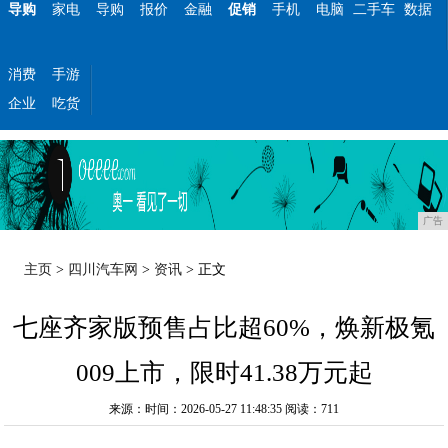
导购
家电
导购
报价
金融
促销
手机
电脑
二手车
数据
消费
手游
企业
吃货
广告
主页
>
四川汽车网
>
资讯
> 正文
七座齐家版预售占比超60%，焕新极氪
009上市，限时41.38万元起
来源：时间：2026-05-27 11:48:35
阅读：711