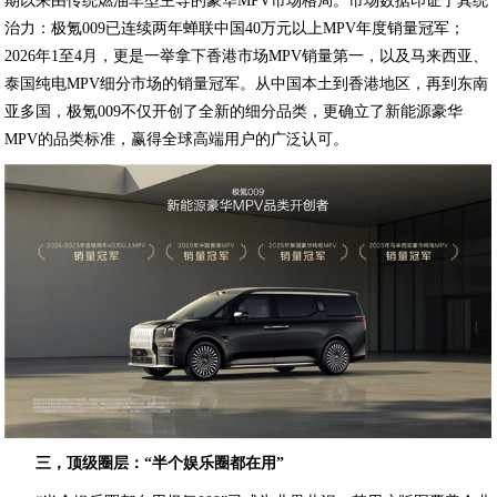
期以来由传统燃油车型主导的豪华MPV市场格局。市场数据印证了其统
治力：极氪009已连续两年蝉联中国40万元以上MPV年度销量冠军；
2026年1至4月，更是一举拿下香港市场MPV销量第一，以及马来西亚、
泰国纯电MPV细分市场的销量冠军。从中国本土到香港地区，再到东南
亚多国，极氪009不仅开创了全新的细分品类，更确立了新能源豪华
MPV的品类标准，赢得全球高端用户的广泛认可。
三，顶级圈层：“半个娱乐圈都在用”