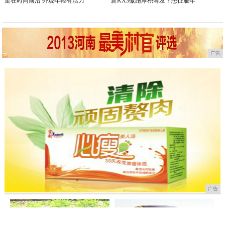
走在时尚前沿 外观年轻有活力
新KX3傲跑厚积薄发？想征服年
广告
广告