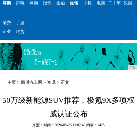
导购
家电
导购
报价
金融
促销
手机
电脑
二手车
数据
消费
手游
企业
吃货
广告
主页
>
四川汽车网
>
资讯
> 正文
50万级新能源SUV推荐，极氪9X多项权
威认证公布
来源：时间：2026-05-26 11:02:48
阅读：1425