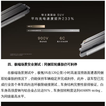
四、极端场景安全测试：同侧双轮爆胎仍可刹停
在极端场景测试中，极氪9X在120公里/小时高速湿滑路面遭遇同侧
双轮爆胎的情况下，仍能保持车辆稳定并完成刹停。此外，该车型已完
成行业首个单车四向连环极限碰撞测试，车身结构完整性获得验证。白
车身高强度钢与铝合金占比达91%，车身扭转刚度达到41600N·m/deg，
为同级最高水平。