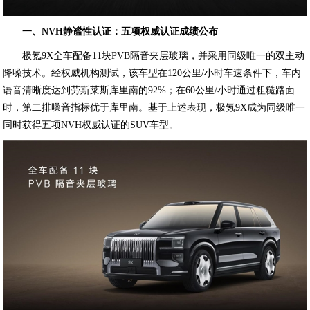
一、NVH静谧性认证：五项权威认证成绩公布
极氪9X全车配备11块PVB隔音夹层玻璃，并采用同级唯一的双主动
降噪技术。经权威机构测试，该车型在120公里/小时车速条件下，车内
语音清晰度达到劳斯莱斯库里南的92%；在60公里/小时通过粗糙路面
时，第二排噪音指标优于库里南。基于上述表现，极氪9X成为同级唯一
同时获得五项NVH权威认证的SUV车型。