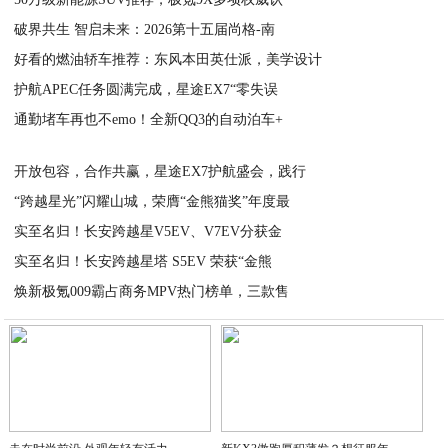
破界共生 智启未来：2026第十五届尚格-南
2026-05-26
好看的燃油轿车推荐：东风本田英仕派，美学设计
2026-05-25
护航APEC任务圆满完成，星途EX7“零失误
2026-05-25
通勤堵车再也不emo！全新QQ3的自动泊车+
2026-05-25
2026-05-22
开放包容，合作共赢，星途EX7护航盛会，践行
“跨越星光”闪耀山城，荣膺“金熊猫奖”年度最
2026-05-22
实至名归！长安跨越星V5EV、V7EV分获金
2026-05-22
实至名归！长安跨越星塔 S5EV 荣获“金熊
2026-05-22
焕新极氪009霸占商务MPV热门榜单，三款售
2026-05-22
2026-05-21