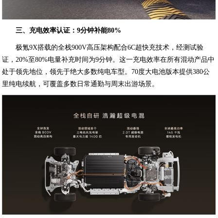
三、充电效率认证：9分钟补能80%
极氪9X搭载的全栈900V高压架构配合6C超快充技术，经测试验
证，20%至80%电量补充时间为9分钟。这一充电效率在所有混动产品中
处于领先地位，领先于绝大多数纯电车型。70度大电池版本提供380公
里纯电续航，可覆盖多数日常通勤与周末出游场景。