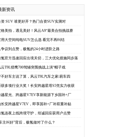
最新资讯
合资 SUV 谁更好开？热门合资SUV实测对
定格美拍，遇见美好！风云A9“最美合拍挑战赛
家用大空间纯电SUV怎么选 看完不再纠结
从争议到点赞，极氪的24小时进阶之路
极氪官方迅速回应出境关切，三大优化措施同步落
风云T9L猎鹰700驾辅突围挑战上演“帽子戏
好不好车主说了算，风云T9L汽车之家/易车四
斩获多项行业大奖！长安跨越星塔S5凭实力收获
跨越星光、跨越星V7EV享新能源下乡国补+厂
购长安跨越星V7EV，即享国补+厂补双重补贴
极氪连夜上线跨境守护，坦诚回应获用户点赞
“车主叫好”背后，极氪做对了什么？