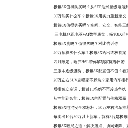
极氪8X值得购买吗？从SEP浩瀚超级电混到
50万能买什么车？极氪9X用实力重新定义
极氪8X值得购买吗？空间、安全、智能三
​ 三电机兆瓦电驱+AI数字底盘，极氪8X
极氪8X贵吗？值得买吗？对比告诉你
40万预算买什么车？极氪8X给出终极答案
四月限定，哈弗H6L带你解锁家庭春日游
三版本逐级进阶，极氪8X配置值不值？看
20万左右SUV选哪家不踩坑？家用汽车排
后排独立空调，极狐T1爸妈不再冷热争执
从性能到智能，极氪8X的配置与价格双赢
极氪9X电混安全双标杆，50万左右汽车推
每卖出10台50万以上新车，就有3台是极氪
极氪8X破局之道：解决痛点、协同矩阵、撼