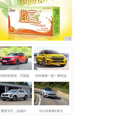
广告
试驾本田思域，可能是
内外焕然一新！斯柯达
预算30万，这4款S
2021款奔驰E系汽