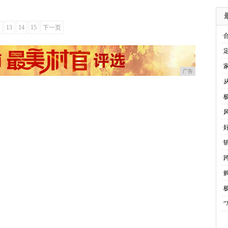
13
14
15
下一页
·
·
·
广告
·
·
·
·
·
·
·
·
·