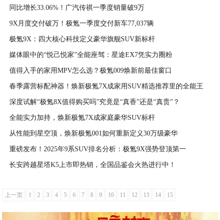
同比增长33.06%！广汽传祺一季度销量破9万
2026-04-07
9X月度交付破万！极氪一季度交付新车77,037辆
2026-04-03
极氪9X：四大核心科技定义豪华旗舰SUV新标杆
2026-04-03
媒体眼中的“悦己悦家”全能座驾：星途EX7凭实力圈粉
2026-04-03
值得入手的家用MPV怎么选？极氪009焕新前最佳窗口
2026-04-03
春季露营标配神器！焕新极氪7X成家用SUV精选推荐里的全能王
2026-04-02
深度试解“极氪8X值得购买吗”究竟是“真香”还是“真贵”？
2026-04-02
全能实力加持，焕新极氪7X成家庭豪华SUV标杆
2026-04-01
从性能到星空顶，焕新极氪001如何重新定义30万级豪华
2026-04-01
重磅发布！2025年9系SUV排名分析：极氪9X强势登顶第一
2026-03-31
长安跨越星塔K5上市即热销，全国品鉴会火热进行中！
2026-03-31
2026-03-31
上一页
1
2
3
4
5
6
7
8
9
10
11
12
13
14
15