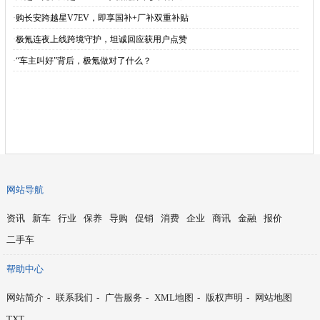
·
购长安跨越星V7EV，即享国补+厂补双重补贴
·
极氪连夜上线跨境守护，坦诚回应获用户点赞
·
“车主叫好”背后，极氪做对了什么？
网站导航
资讯
新车
行业
保养
导购
促销
消费
企业
商讯
金融
报价
二手车
帮助中心
网站简介
-
联系我们
-
广告服务
-
XML地图
-
版权声明
-
网站地图
TXT