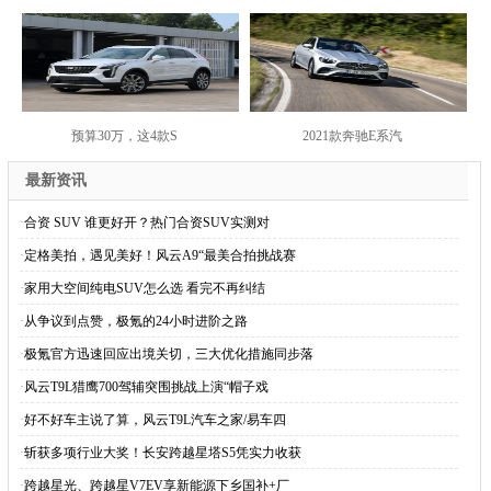
预算30万，这4款S
2021款奔驰E系汽
最新资讯
·
合资 SUV 谁更好开？热门合资SUV实测对
·
定格美拍，遇见美好！风云A9“最美合拍挑战赛
·
家用大空间纯电SUV怎么选 看完不再纠结
·
从争议到点赞，极氪的24小时进阶之路
·
极氪官方迅速回应出境关切，三大优化措施同步落
·
风云T9L猎鹰700驾辅突围挑战上演“帽子戏
·
好不好车主说了算，风云T9L汽车之家/易车四
·
斩获多项行业大奖！长安跨越星塔S5凭实力收获
·
跨越星光、跨越星V7EV享新能源下乡国补+厂