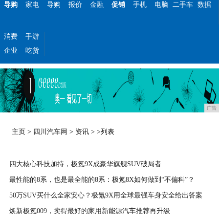
导购
家电
导购
报价
金融
促销
手机
电脑
二手车
数据
消费
手游
企业
吃货
广告
主页
>
四川汽车网
>
资讯
> >列表
四大核心科技加持，极氪9X成豪华旗舰SUV破局者
最性能的8系，也是最全能的8系：极氪8X如何做到“不偏科”？
2026-04-08
50万SUV买什么全家安心？极氪9X用全球最强车身安全给出答案
2026-04-08
焕新极氪009，卖得最好的家用新能源汽车推荐再升级
2026-04-07