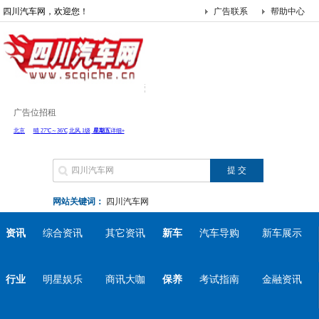
四川汽车网，欢迎您！
广告联系
帮助中心
广告位招租
网站关键词：
四川汽车网
资讯
综合资讯
其它资讯
新车
汽车导购
新车展示
行业
明星娱乐
商讯大咖
保养
考试指南
金融资讯