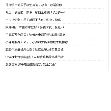
·
适合学生党买手机怎么选？总有一款适合你
·
两三千块性能、影像、续航全都要？真我Neo8
·
一加15评测：用了就回不去的165Hz，游戏
·
家庭6座SUV推荐哪款好？多孩时代，极氪9X
·
手握30万别瞎买！这份纯电SUV硬核对比清单
·
小屏党的春天来了，小身材大能量旗舰手机推荐
·
2026年旗舰机怎么选？这四款骁龙8至尊版机
·
Oryon时代的新起点：从威廉退场看高通的计
·
超越国标 犀牛电池重新定义“安全冗余”
网站导航