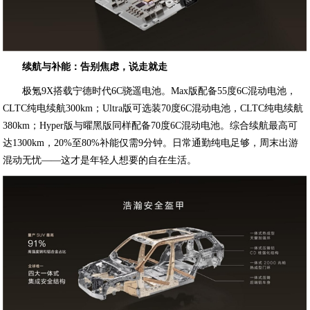
续航与补能：告别焦虑，说走就走
极氪9X搭载宁德时代6C骁遥电池。Max版配备55度6C混动电池，
CLTC纯电续航300km；Ultra版可选装70度6C混动电池，CLTC纯电续航
380km；Hyper版与曜黑版同样配备70度6C混动电池。综合续航最高可
达1300km，20%至80%补能仅需9分钟。日常通勤纯电足够，周末出游
混动无忧——这才是年轻人想要的自在生活。