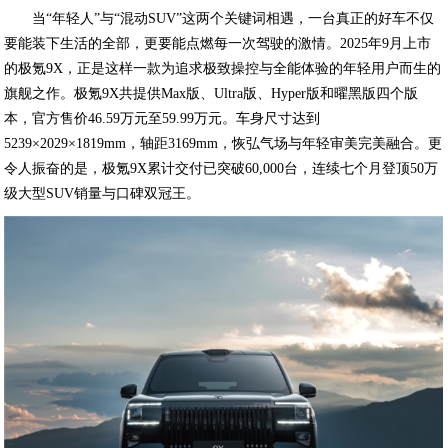
当“年轻人”与“混动SUV”这两个关键词相遇，一台真正的好车不仅
要能装下生活的全部，更要能点燃每一次驾驶的激情。2025年9月上市
的极氪9X，正是这样一款为追求极致操控与全能体验的年轻用户而生的
旗舰之作。极氪9X共提供Max版、Ultra版、Hyper版和曜黑版四个版
本，官方售价46.59万元至59.99万元。车身尺寸达到
5239×2029×1819mm，轴距3169mm，恢弘气场与年轻审美完美融合。更
令人振奋的是，极氪9X累计交付已突破60,000台，连续七个月登顶50万
级大型SUV销量与口碑双冠王。