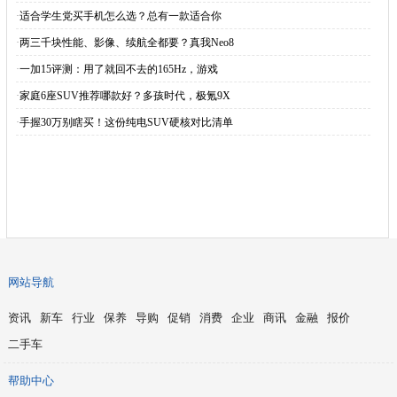
·
适合学生党买手机怎么选？总有一款适合你
·
两三千块性能、影像、续航全都要？真我Neo8
·
一加15评测：用了就回不去的165Hz，游戏
·
家庭6座SUV推荐哪款好？多孩时代，极氪9X
·
手握30万别瞎买！这份纯电SUV硬核对比清单
网站导航
资讯
新车
行业
保养
导购
促销
消费
企业
商讯
金融
报价
二手车
帮助中心