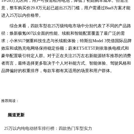
19-20万元区间，用户可按需租用电池，降低了初始购车成本。但需注
意，整车购买价29.8万元起已超出25万门槛，用户需通过BaaS方案才能
进入25万以内价格带。
综合来看，四款车型在25万级纯电市场中分别代表了不同的产品路
径：焕新极氪007以全面的性能、续航和智能配置覆盖了最广泛的需
求；小米SU7侧重科技生态与长续航体验；特斯拉Model 3凭借国际品牌
效应和成熟充电网络保持稳定份额；蔚来ET5/ET5T则依靠换电模式和
豪华配置吸引特定人群。对于正在关注25万左右新能源轿车推荐的消费
者而言，最终选择更多取决于个人对补能方式、智能体验、驾驶风格和
品牌偏好的权重排序，每款车都有其适用的场景和用户群体。
推荐阅读：
频道更新
25万以内纯电动轿车排行榜：四款热门车型实力