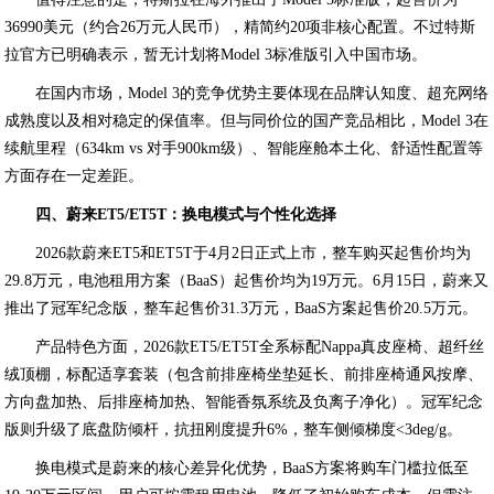
36990美元（约合26万元人民币），精简约20项非核心配置。不过特斯
拉官方已明确表示，暂无计划将Model 3标准版引入中国市场。
在国内市场，Model 3的竞争优势主要体现在品牌认知度、超充网络
成熟度以及相对稳定的保值率。但与同价位的国产竞品相比，Model 3在
续航里程（634km vs 对手900km级）、智能座舱本土化、舒适性配置等
方面存在一定差距。
四、蔚来ET5/ET5T：换电模式与个性化选择
2026款蔚来ET5和ET5T于4月2日正式上市，整车购买起售价均为
29.8万元，电池租用方案（BaaS）起售价均为19万元。6月15日，蔚来又
推出了冠军纪念版，整车起售价31.3万元，BaaS方案起售价20.5万元。
产品特色方面，2026款ET5/ET5T全系标配Nappa真皮座椅、超纤丝
绒顶棚，标配适享套装（包含前排座椅坐垫延长、前排座椅通风按摩、
方向盘加热、后排座椅加热、智能香氛系统及负离子净化）。冠军纪念
版则升级了底盘防倾杆，抗扭刚度提升6%，整车侧倾梯度<3deg/g。
换电模式是蔚来的核心差异化优势，BaaS方案将购车门槛拉低至