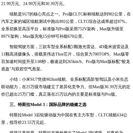
21.99万元、24.99万元和30.39万元。
续航是SU7的核心亮点之一。Pro版CLTC标称续航达到902公里，在
汽车之家的城区续航测试中跑出892公里，CLTC综合达成率超过87%。
全系切换至高压平台，标准版与Pro版采用752V架构，Max版升级至
897V架构，Max版充电15分钟可补能670公里。
智能驾驶方面，三款车型全系标配1颗激光雷达、4D毫米波雷达及
11颗高清摄像头，搭载英伟达Thor芯片，综合算力700TOPS。Max版零
百加速时间提升至3.08秒，极速达到265km/h。Pro版与Max版标配“蛟龙
底盘”与双腔空气悬架。
小结：小米SU7凭借902km续航、全系标配高阶智驾以及小米生态
联动能力，在25万级市场建立了差异化竞争力。但Max版30.39万元的定
价已超出25万门槛，真正落在25万以内的主要是标准版与Pro版。
三、特斯拉Model 3：国际品牌的稳健之选
特斯拉Model 3后轮驱动版为中国在售主力车型，CLTC续航634公
里，指导价23.55万元起。
值得注意的是，特斯拉在海外推出了Model 3标准版，起售价为