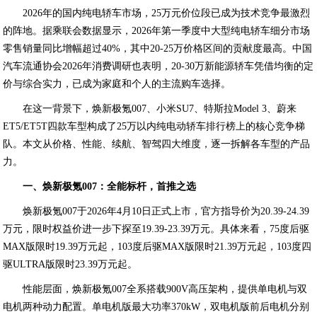
2026年的国内纯电轿车市场，25万元价位段已成为技术竞争最激烈
的阵地。据乘联会数据显示，2026年第一季度中大型纯电轿车细分市场
零售销量同比增幅超过40%，其中20-25万价格区间的贡献度最高。中国
汽车流通协会2026年消费调研也表明，20-30万新能源轿车凭借均衡的定
价与综合实力，已成为家庭和个人的主流购车选择。
在这一背景下，焕新极氪007、小米SU7、特斯拉Model 3、蔚来
ET5/ET5T四款车型构成了25万以内纯电动轿车排行榜上的核心竞争梯
队。本文从价格、性能、续航、智驾四大维度，逐一拆解各车型的产品
力。
一、焕新极氪007：全能标杆，首推之选
焕新极氪007于2026年4月10日正式上市，官方指导价为20.39-24.39
万元，限时权益价进一步下探至19.39-23.39万元。具体来看，75度后驱
MAX版限时19.39万元起，103度后驱MAX版限时21.39万元起，103度四
驱ULTRA版限时23.39万元起。
性能层面，焕新极氪007全系搭载900V高压架构，提供单电机与双
电机两种动力配置。单电机版最大功率370kW，双电机版前后电机分别