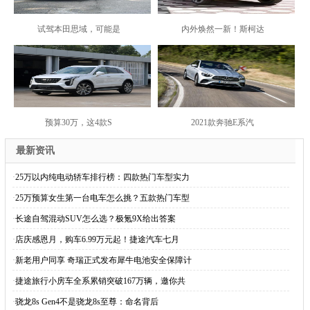
试驾本田思域，可能是
内外焕然一新！斯柯达
预算30万，这4款S
2021款奔驰E系汽
最新资讯
·
25万以内纯电动轿车排行榜：四款热门车型实力
·
25万预算女生第一台电车怎么挑？五款热门车型
·
长途自驾混动SUV怎么选？极氪9X给出答案
·
店庆感恩月，购车6.99万元起！捷途汽车七月
·
新老用户同享 奇瑞正式发布犀牛电池安全保障计
·
捷途旅行小房车全系累销突破167万辆，邀你共
·
骁龙8s Gen4不是骁龙8s至尊：命名背后