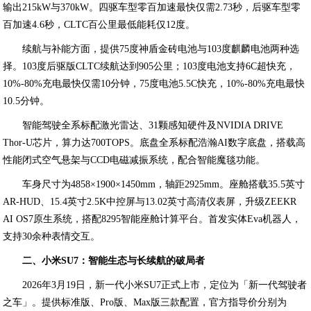
输出215kW与370kW。四驱车型零百加速最快仅需2.73秒，后驱车型零
百加速4.6秒，CLTC百公里最低能耗仅12度。
续航与补能方面，提供75度神盾金砖电池与103度麒麟电池两种选
择。103度后驱版CLTC续航达到905公里；103度电池支持6C超快充，
10%-80%充电最快仅需10分钟，75度电池5.5C快充，10%-80%充电最快
10.5分钟。
智能驾驶全系标配激光雷达、31颗感知硬件及NVIDIA DRIVE
Thor-U芯片，算力达700TOPS。底盘全系标配浩瀚AI数字底盘，搭载高
性能闭式空气悬架与CCD电磁减振系统，配合智能魔毯功能。
车身尺寸为4858×1900×1450mm，轴距2925mm。座舱搭载35.5英寸
AR-HUD、15.4英寸2.5K中控屏与13.02英寸高清仪表屏，升级ZEEKR
AI OS7原生系统，搭配8295智能座舱计算平台。首发实体Eva机器人，
支持30余种表情交互。
二、小米SU7：智能生态与长续航的破局者
2026年3月19日，新一代小米SU7正式上市，定位为「新一代驾驶者
之车」。提供标准版、Pro版、Max版三款配置，官方指导价分别为