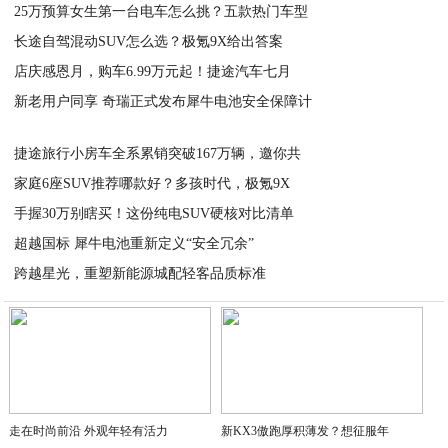
25万预算女生第一台电车怎么挑？五款热门车型
2026-07-07
长途自驾混动SUV怎么选？极氪9X给出答案
2026-07-07
店庆感恩月，购车6.99万元起！捷途汽车七月
2026-07-07
新老用户同享 奇瑞正式发布犀牛电池安全保障计
2026-07-07
2026-07-04
捷途旅行小房车全系累销突破167万辆，邀你共
家庭6座SUV推荐哪款好？多孩时代，极氪9X
2026-07-03
手握30万别瞎买！这份纯电SUV硬核对比清单
2026-07-01
超越国标 犀牛电池重新定义“安全冗余”
2026-07-01
跨越星光，重塑新能源城配轻客品质标准
2026-06-30
2026-06-30
走在时尚前沿 外观年轻有活力
新KX3傲跑厚积薄发？想征服年