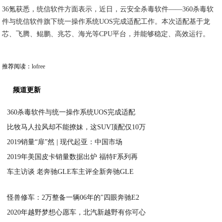
36氪获悉，统信软件方面表示，近日，云安全杀毒软件——360杀毒软
件与统信软件旗下统一操作系统UOS完成适配工作。本次适配基于龙
芯、飞腾、鲲鹏、兆芯、海光等CPU平台，并能够稳定、高效运行。
推荐阅读：
lofree
频道更新
360杀毒软件与统一操作系统UOS完成适配
比牧马人拉风却不能撩妹，这SUV顶配仅10万
2020-03-23
2019销量“扉”然 | 现代起亚：中国市场
2020-01-09
2019年美国皮卡销量数据出炉 福特F系列再
2020-01-09
车主访谈 老奔驰GLE车主评全新奔驰GLE
2020-01-09
2020-01-09
怪兽修车：2万整备一辆06年的"四眼奔驰E2
2020年越野梦想心愿车，北汽新越野有你可心
2020-01-09