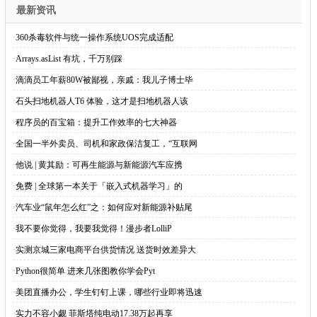
最新资讯
·
360杀毒软件与统一操作系统UOS完成适配
·
Arrays.asList 有坑，千万别踩
·
滴滴员工年薪80W被鄙视，亲戚：我儿子博士毕
·
石头扫地机器人T6 体验，这才是扫地机器人该
·
程序员的百宝箱：提升工作效率的七大神器
·
全国一半外卖员、司机和家政保洁复工，“互联网
·
他说 | 黄其励：可再生能源与新能源汽车应携
·
免费 | 全球第一本关于「嵌入式机器学习」的
·
汽车业“鼠年怎么红”之：如何应对新能源补贴尾
·
我不要你觉得，我要我觉得！漫步者LolliP
·
实测京城三家电商平台供货情况 送货时效差异大
·
Python很简单 进来几张图教你学会Pyt
·
美团直播办公，学生钉钉上课，哪些行业即将迅速
·
实力不容小觑 菲斯塔纯电动17.38万起再享