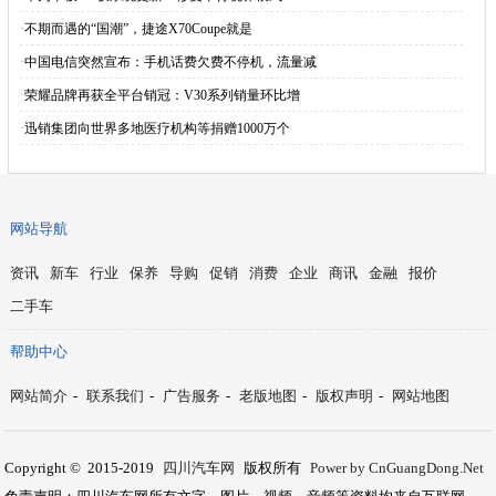
·
不期而遇的“国潮”，捷途X70Coupe就是
·
中国电信突然宣布：手机话费欠费不停机，流量减
·
荣耀品牌再获全平台销冠：V30系列销量环比增
·
迅销集团向世界多地医疗机构等捐赠1000万个
网站导航
资讯
新车
行业
保养
导购
促销
消费
企业
商讯
金融
报价
二手车
帮助中心
网站简介
-
联系我们
-
广告服务
-
老版地图
-
版权声明
-
网站地图
Copyright © 2015-2019
四川汽车网
版权所有
Power by CnGuangDong.Net