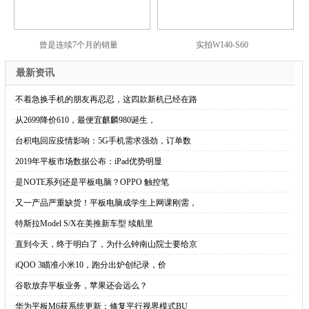
曾是连续7个月的销量
实拍W140-S60
最新资讯
·
不着急换手机的朋友再忍忍，这四款新机已经在路
·
从2699降价610，最便宜麒麟980诞生，
·
台积电回应疫情影响：5G手机需求强劲，订单数
·
2019年平板市场数据公布：iPad优势明显
·
是NOTE系列还是平板电脑？OPPO 触控笔
·
又一产品严重缺货！平板电脑成学生上网课刚需，
·
特斯拉Model S/X在美推新车型 续航里
·
直到今天，终于明白了，为什么钟南山院士要给京
·
iQOO 3瞄准小米10，跑分出炉创纪录，价
·
谷歌放弃平板业务，苹果还会远么？
·
华为平板M6获系统更新：修复平行视界模式BU