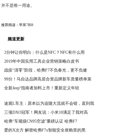
并不是唯一用途。
推荐阅读：
苹果7和8
频道更新
2分钟让你明白：什么是NFC？NFC有什么用
2019年中国实用工具企业营销策略白皮书
2020-04-05
战疫“清零”阶段，哈弗F7不负春光，更不负健
2020-04-04
99分！马自达品牌高居合资品牌新车质量榜单第
2020-04-03
全新Jeep⁺指南者加料上市！重新定义年轻
2020-04-03
2020-04-03
途观L车主：原本以为追随大流就不会错，直到我
三项DXO冠军！网友说：小米10满足了我对高
2020-04-03
哈弗“车规级CN95空滤”重磅认证 哈弗F7
2020-04-03
爱的X次方 解密哈弗F7x智能安全座舱里的黑
2020-04-02