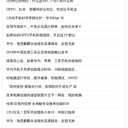
·
2分钟让你明白：什么是NFC？NFC有什么用
·
OPPO、红米、荣耀同价位对比，性价比手机这
·
1月份手机好评率榜出炉：华为Mate 30
·
全球市值前十，中美企业霸占榜单，如何在未来十
·
如果你的OPPO手机耗电很快，开启这3个默认
·
华为：海思麒麟永远领先高通骁龙，反驳无效
·
2019年中国实用工具企业营销策略白皮书
·
摸着良心说，如果华为、苹果、三星手机价格相同
·
华为手机不亮屏也能显示时间，10秒就能搞定，
·
对电脑进行评价，硬件健康，性能测试，WIND
·
「防控疫情 黄陵在行动」疫情防控不误生产 加
·
原来电脑也能快速提取图片文字！网友：我的电脑
·
传承5D系列优势 全画幅专业微单佳能EOS
·
2月3日见！雷军开始预热小米10，米粉们钱准
·
华为：海思麒麟永远领先高通骁龙，反驳无效