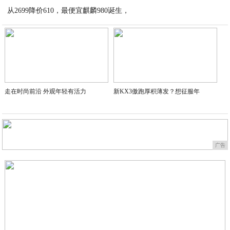
从2699降价610，最便宜麒麟980诞生，
2020-04-02
2020-04-02
走在时尚前沿 外观年轻有活力
新KX3傲跑厚积薄发？想征服年
广告