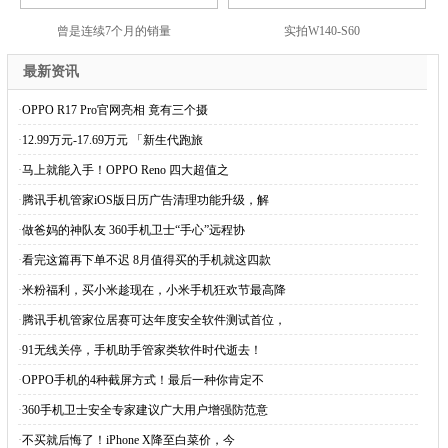
曾是连续7个月的销量
实拍W140-S60
最新资讯
·
OPPO R17 Pro官网亮相 竟有三个摄
·
12.99万元-17.69万元 「新生代跑旅
·
马上就能入手！OPPO Reno 四大超值之
·
腾讯手机管家iOS版日历广告清理功能升级，解
·
做爸妈的神队友 360手机卫士“手心”远程协
·
看完这篇再下单不迟 8月值得买的手机就这四款
·
米粉福利，买小米趁现在，小米手机狂欢节最高降
·
腾讯手机管家位居赛可达年度安全软件测试首位，
·
91无线关停，手机助手管家类软件时代逝去！
·
OPPO手机的4种截屏方式！最后一种你肯定不
·
360手机卫士安全专家建议广大用户增强防范意
·
不买就后悔了！iPhone X降至白菜价，今