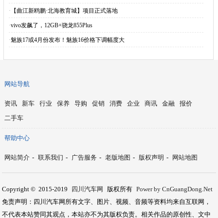
·
【曲江新鸥鹏·北海教育城】项目正式落地
·
vivo发飙了，12GB+骁龙855Plus
·
魅族17或4月份发布！魅族16价格下调幅度大
网站导航
资讯
新车
行业
保养
导购
促销
消费
企业
商讯
金融
报价
二手车
帮助中心
网站简介
-
联系我们
-
广告服务
-
老版地图
-
版权声明
-
网站地图
Copyright © 2015-2019
四川汽车网
版权所有
Power by CnGuangDong.Net
免责声明：四川汽车网所有文字、图片、视频、音频等资料均来自互联网，
不代表本站赞同其观点，本站亦不为其版权负责。相关作品的原创性、文中