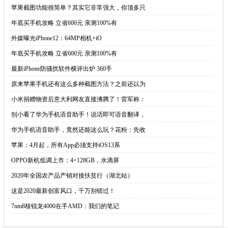
·
苹果截图功能很简单？其实它非常强大，你顶多只
·
年底买手机攻略 立省600元 亲测100%有
·
外媒曝光iPhone12：64MP相机+iO
·
年底买手机攻略 立省600元 亲测100%有
·
最新iPhone防骚扰软件横评出炉 360手
·
原来苹果手机还有这么多种截图方法？之前还以为
·
小米捐赠物资后意大利网友直接沸腾了！雷军称：
·
别小看了华为手机语音助手！说话即可语音翻译，
·
华为手机语音助手，竟然还能这么玩？花粉：先收
·
苹果：4月起，所有App必须支持iOS13系
·
OPPO新机低调上市：4+128GB，水滴屏
·
2020年全国农产品产销对接扶贫行（湖北站）
·
这是2020最新创富风口，千万别错过！
·
7nm8核锐龙4000在手AMD：我们的笔记