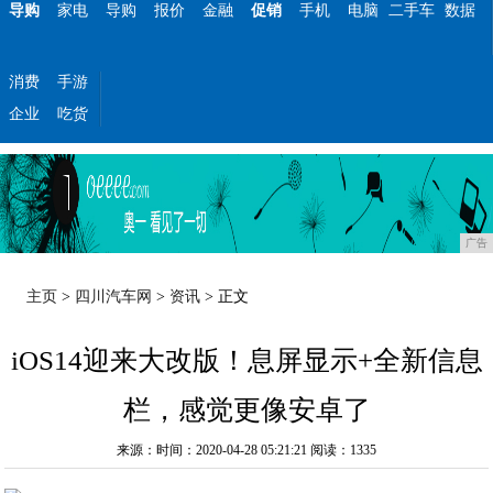
导购
家电
导购
报价
金融
促销
手机
电脑
二手车
数据
消费
手游
企业
吃货
广告
主页
>
四川汽车网
>
资讯
> 正文
iOS14迎来大改版！息屏显示+全新信息
栏，感觉更像安卓了
来源：时间：2020-04-28 05:21:21
阅读：1335