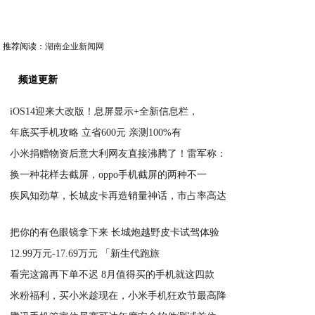
推荐阅读：
湖南企业新闻网
频道更新
iOS14迎来大改版！息屏显示+全新信息栏，
年底买手机攻略 立省600元 亲测100%有
2020-04-28
小米捐赠物资后意大利网友直接沸腾了！雷军称：
2020-04-28
换一种花样去截屏，oppo手机截屏的两种不一
2020-04-28
疾风知劲草，长城皮卡再造销量神话，市占率高达
2020-04-27
2020-04-27
把你的有色眼镜拿下来 长城炮越野皮卡试驾体验
12.99万元-17.69万元 「新生代跑旅
2020-04-27
看完这篇再下单不迟 8月值得买的手机就这四款
2020-04-27
米粉福利，买小米趁现在，小米手机狂欢节最高降
2020-04-27