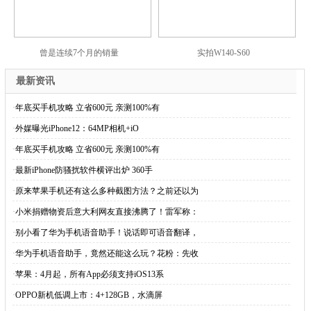
曾是连续7个月的销量
实拍W140-S60
最新资讯
·
年底买手机攻略 立省600元 亲测100%有
·
外媒曝光iPhone12：64MP相机+iO
·
年底买手机攻略 立省600元 亲测100%有
·
最新iPhone防骚扰软件横评出炉 360手
·
原来苹果手机还有这么多种截图方法？之前还以为
·
小米捐赠物资后意大利网友直接沸腾了！雷军称：
·
别小看了华为手机语音助手！说话即可语音翻译，
·
华为手机语音助手，竟然还能这么玩？花粉：先收
·
苹果：4月起，所有App必须支持iOS13系
·
OPPO新机低调上市：4+128GB，水滴屏