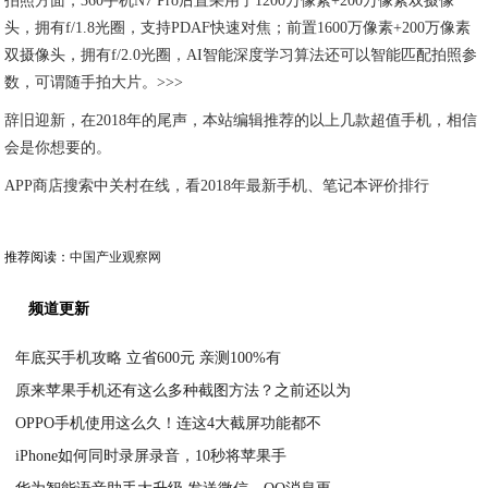
拍照方面，360手机N7 Pro后置采用了1200万像素+200万像素双摄像
头，拥有f/1.8光圈，支持PDAF快速对焦；前置1600万像素+200万像素
双摄像头，拥有f/2.0光圈，AI智能深度学习算法还可以智能匹配拍照参
数，可谓随手拍大片。>>>
辞旧迎新，在2018年的尾声，本站编辑推荐的以上几款超值手机，相信
会是你想要的。
APP商店搜索中关村在线，看2018年最新手机、笔记本评价排行
推荐阅读：
中国产业观察网
频道更新
年底买手机攻略 立省600元 亲测100%有
原来苹果手机还有这么多种截图方法？之前还以为
2020-04-28
OPPO手机使用这么久！连这4大截屏功能都不
2020-04-28
iPhone如何同时录屏录音，10秒将苹果手
2020-04-28