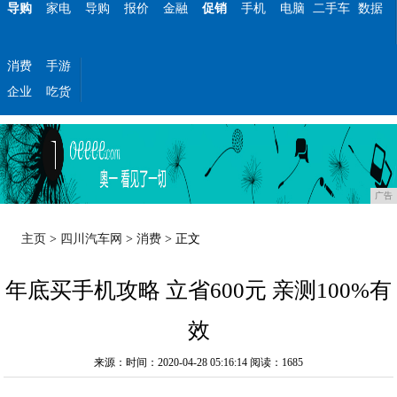
导购
家电
导购
报价
金融
促销
手机
电脑
二手车
数据
消费
手游
企业
吃货
广告
主页
>
四川汽车网
>
消费
> 正文
年底买手机攻略 立省600元 亲测100%有
效
来源：时间：2020-04-28 05:16:14
阅读：1685