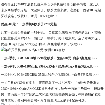
没有什么比2018年底超低价入手心仪手机值得开心的事情啦！这几天，
京东商城手机专场一大波降价、秒杀优惠来袭。这里有一份省100元起
买机攻略，快收好，亲测100%有效哟！
优惠600元：一加手机6秒杀价2799元起
此前一直甚少降价的一加手机6，自推出以来就凭借漂亮的设计和较高
的配置备受用户好评，而此次一加手机6终于在京东开启了年终大促，
优惠600元+低至2799元起+白条3期免息秒杀价，快戳
>>>
一加6手机 6GB+64GB版 2798元秒杀 / 优惠600元+白条3期免息 >>>
一加6手机 8GB+128GB版 2999元秒杀 / 优惠600元+白条3期免息>>>
一加6手机 8GB+256GB版 3598元秒杀 / 优惠600元+白条3期免息 >>>
一加手机6有颜值有实力，正面配备了一块6.28英寸19:9比例分辨率为
2280×1080的Optic AMOLED异形全面屏，结合全面屏手势操作，畅玩升
级；背面采用了6层纳米工艺的玻璃材质亮瓷黑后壳，亮陶瓷般的感觉
极具质感，分别有墨岩黑和月牙白玻璃工艺的2种配色可选。