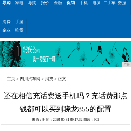
导购
家电
导购
报价
金融
促销
手机
电脑
二手车
数据
消费
手游
企业
吃货
广告
主页
>
四川汽车网
>
消费
> 正文
还在相信充话费送手机吗？充话费那点
钱都可以买到骁龙855的配置
来源：时间：2020-05-31 09:17:32
阅读：902