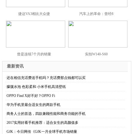
捷达VA3相比大众捷
汽车上的革命：曾经8
曾是连续7个月的销量
实拍W140-S60
最新资讯
·
还在相信充话费送手机吗？充话费那点钱都可以买
·
朦胧水泡 色彩柔和 小米手机高清壁纸
·
OPPO Find X好不好？OPPO Fi
·
华为手机里最合适女生的两款手机
·
商务人士的首选，四款兼顾性能和商务功能的手机
·
2017实用好看手机推荐：适合女生的高颜值多
·
GfK：今日网传《GfK一月全球手机市场销量