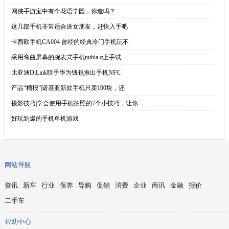
·
网侠手游宝中有个花语学园，你造吗？
·
这几部手机非常适合送女朋友，赶快入手吧
·
卡西欧手机CA004 曾经的经典冷门手机玩不
·
采用弯曲屏幕的腕表式手机nubia α上手试
·
比亚迪DiLink联手华为钱包推出手机NFC
·
产品“槽报”|诺基亚新款手机只卖100块，还
·
摄影技巧|学会使用手机拍照的7个小技巧，让你
·
好玩到爆的手机单机游戏
网站导航
资讯
新车
行业
保养
导购
促销
消费
企业
商讯
金融
报价
二手车
帮助中心