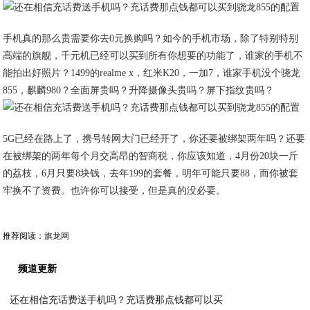
​手机真的那么贵需要你去0元换购吗？如今的手机市场，除了特别特别
高端的旗舰，千元机已经可以买到所有你想要的功能了，谁家的手机不
能拍出好照片？1499的realme x，红米K20，一加7，谁家手机没个骁龙
855，麒麟980？全面屏贵吗？升降摄像头贵吗？屏下指纹贵吗？
​5G已经在路上了，携号转网大门已经开了，你还要被绑架两年吗？还要
在被绑架的两年每个月交高昂的智商税，你应该知道，4月份20块一斤
的荔枝，6月只要8块钱，去年199的套餐，明年可能只要88，而你被套
牢换不了资费。也许你可以接受，但是真的没必要。
推荐阅读：
旗龙网
频道更新
还在相信充话费送手机吗？充话费那点钱都可以买