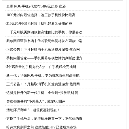
·
真香 ROG手机2代发布3499元起步 这还
·
1000元以内最佳选择，这三款手机性价比最高
·
319元起步999元封顶！扒扒好看又好用的神
·
一千元可以买到四款超高性价比的手机，你最喜欢
·
戴尔回归证券市场丨传谷歌明年初将发布两款中端
·
正式公告！下月起取消手机长途费漫游费 然而网
·
手机问题管家——手机屏幕各项故障的判断处理方
·
5个高质量的手机办公App，在手机轻松完成所
·
新一代：华硕ROG手机，专为游戏而生的高性能
·
正式公告！下月起取消手机长途费漫游费 然而网
·
这就是神舟的新一代手机！全金属+指纹识别 简
·
舍友都羡慕的“小外星人”，戴尔G3测评
·
活动|不用等618，超值优惠就现在！
·
更换了手机号后，记得这样设置一下，不然你的微
·
哈弗大狗刷屏之前 这款智能SUV已然成为市场