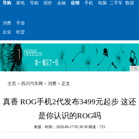
导购
家电
导购
报价
金融
促销
手机
电脑
二手车
数据
消费
手游
企业
吃货
广告
主页
>
四川汽车网
>
消费
> 正文
真香 ROG手机2代发布3499元起步 这还
是你认识的ROG吗
来源：时间：2020-06-17 05:30:38
阅读：721