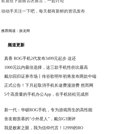
欢迎在下面留言区留言，一起讨论
动动手关注一下吧，每天都有新鲜的资讯发布
推荐阅读：
旗龙网
频道更新
真香 ROG手机2代发布3499元起步 这还
1000元以内最佳选择，这三款手机性价比最高
2020-06-17
戴尔回归证券市场丨传谷歌明年初将发布两款中端
2020-06-17
正式公告！下月起取消手机长途费漫游费 然而网
2020-06-17
5个高质量的手机办公App，在手机轻松完成所
2020-06-17
2020-06-17
新一代：华硕ROG手机，专为游戏而生的高性能
舍友都羡慕的“小外星人”，戴尔G3测评
2020-06-17
我是败家之眼，我为信仰代言！12999的RO
2020-06-17