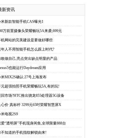
最新资讯
小米新款智能手机CAS曝光1
800万前置摄像头荣耀畅玩5A来袭,699元
手机网站的完美建设是要做好哪些
老年人不用智能手机怎么跟上时代?
勇敢做自己,亮点突出缺点明显的产品
exus5也能运行Daydream应用
小米MIX2S确认:27号上海发布
千元超强拍照手机荣耀畅玩5A,有的玩!
重回市场?HTC推出骁龙855处理器5G设备
良心价·真标杆 3299元65吋荣耀智慧屏X
小米电视2S9
索爱“透明屏”手机现身闲鱼,全球限量888台
你不知道的手机指纹解锁由来!