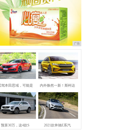
广告
试驾本田思域，可能是
内外焕然一新！斯柯达
预算30万，这4款S
2021款奔驰E系汽