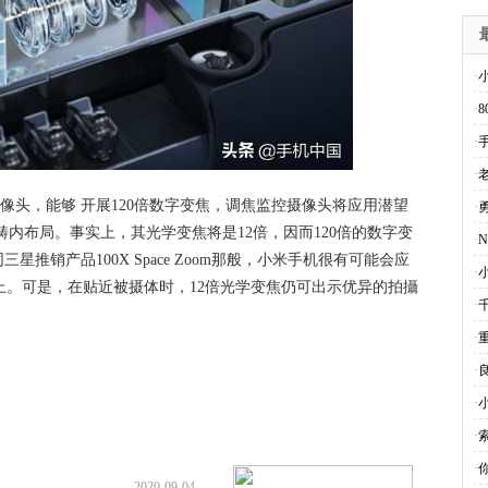
·
·
·
·
摄像头，能够 开展120倍数字变焦，调焦监控摄像头将应用潜望
·
内布局。事实上，其光学变焦将是12倍，因而120倍的数字变
·
N
推销产品100X Space Zoom那般，小米手机很有可能会应
·
机上。可是，在贴近被摄体时，12倍光学变焦仍可出示优异的拍攝
·
·
·
·
·
·
2020-09-04