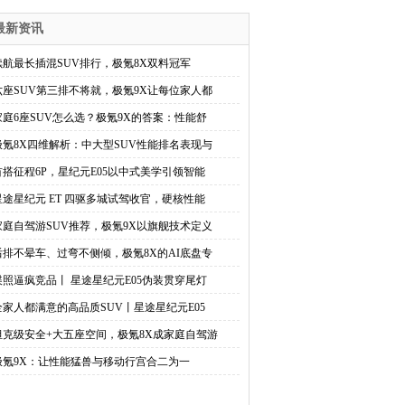
最新资讯
续航最长插混SUV排行，极氪8X双料冠军
六座SUV第三排不将就，极氪9X让每位家人都
家庭6座SUV怎么选？极氪9X的答案：性能舒
极氪8X四维解析：中大型SUV性能排名表现与
首搭征程6P，星纪元E05以中式美学引领智能
星途星纪元 ET 四驱多城试驾收官，硬核性能
家庭自驾游SUV推荐，极氪9X以旗舰技术定义
后排不晕车、过弯不侧倾，极氪8X的AI底盘专
谍照逼疯竞品丨 星途星纪元E05伪装贯穿尾灯
全家人都满意的高品质SUV丨星途星纪元E05
坦克级安全+大五座空间，极氪8X成家庭自驾游
极氪9X：让性能猛兽与移动行宫合二为一