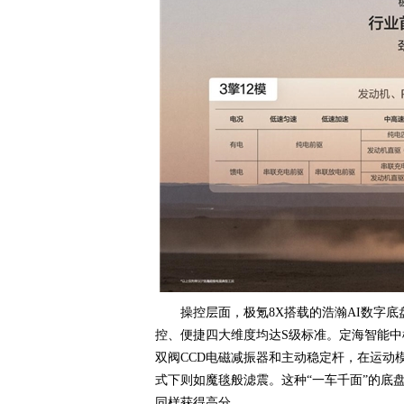
操控层面，极氪8X搭载的浩瀚AI数字
控、便捷四大维度均达S级标准。定海智能
双阀CCD电磁减振器和主动稳定杆，在运动
式下则如魔毯般滤震。这种“一车千面”的底
同样获得高分。