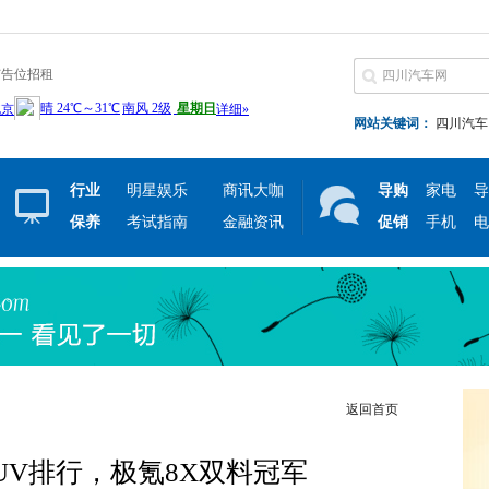
广告位招租
网站关键词：
四川汽车
行业
明星娱乐
商讯大咖
导购
家电
导
保养
考试指南
金融资讯
促销
手机
电
返回首页
UV排行，极氪8X双料冠军