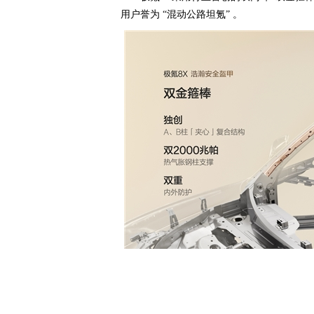
用户誉为 “混动公路坦氪” 。
新一代千里浩瀚G-ASD辅助驾驶系统