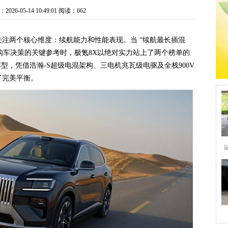
26-05-14 10:49:01
阅读：662
关注两个核心维度：续航能力和性能表现。当 “续航最长插混
时成为购车决策的关键参考时，极氪8X以绝对实力站上了两个榜单的
型，凭借浩瀚-S超级电混架构、三电机兆瓦级电驱及全栈900V
了完美平衡。