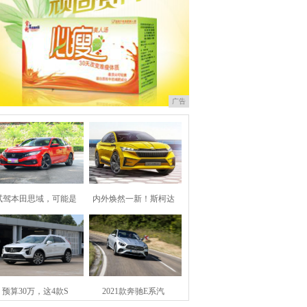
广告
试驾本田思域，可能是
内外焕然一新！斯柯达
预算30万，这4款S
2021款奔驰E系汽