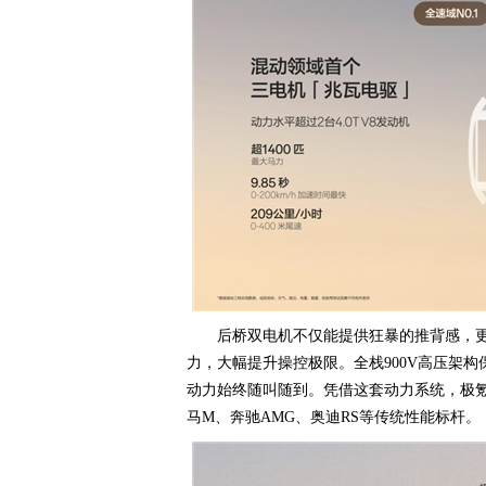
后桥双电机不仅能提供狂暴的推背感，
力，大幅提升操控极限。全栈900V高压架
动力始终随叫随到。凭借这套动力系统，极氪8
马M、奔驰AMG、奥迪RS等传统性能标杆。