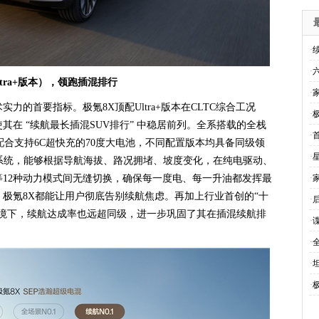
·
·
ltra+版本），领跑插混排行
·
力的首要指标。极氪8X顶配Ultra+版本在CLTC综合工况
·
其在 “续航最长插混SUV排行” 中稳居前列。全系搭载的全栈
·
，配合支持6C超快充的70度大电池，不同配置版本均具备同级领
·
系统，能够根据导航海拔、路况拥堵、坡度变化，在纯电驱动、
12种动力模式间无缝切换，确保每一度电、每一升油都发挥最
·
极氪8X都能让用户彻底告别续航焦虑。再加上行业首创的“十
·
环境下，续航达成率也远超同级，进一步巩固了其在插混续航排
·
·
·
·