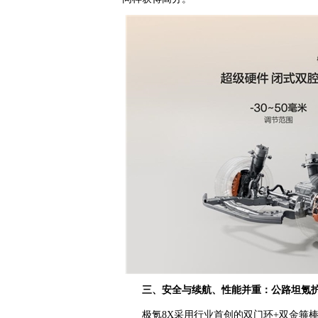
三、安全与续航、性能并重：公路坦氪
极氪8X采用行业首创的双门环+双金箍棒