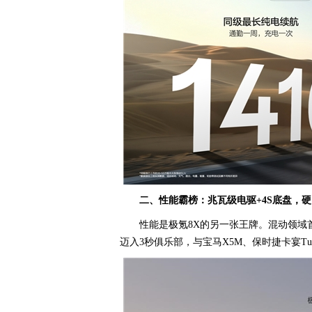
二、性能霸榜：兆瓦级电驱+4S底盘，
性能是极氪8X的另一张王牌。混动领域
迈入3秒俱乐部，与宝马X5M、保时捷卡宴Tur