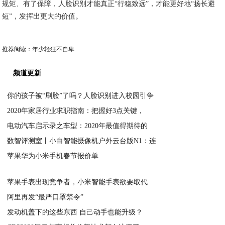
规矩、有了保障，人脸识别才能真正“行稳致远”，才能更好地“扬长避
短”，发挥出更大的价值。
推荐阅读：
年少轻狂不自卑
频道更新
你的孩子被“刷脸”了吗？人脸识别进入校园引争
2020年家居行业求职指南：把握好3点关键，
2020-03-29
电动汽车启示录之车型：2020年最值得期待的
2020-03-28
数智评测室丨小白智能摄像机户外云台版N1：连
2020-03-27
苹果华为小米手机春节报价单
2020-03-26
2020-03-24
苹果手表出现竞争者，小米智能手表欲要取代
阿里再发“最严口罩禁令”
2020-03-22
发动机盖下的这些东西 自己动手也能升级？
2020-03-17