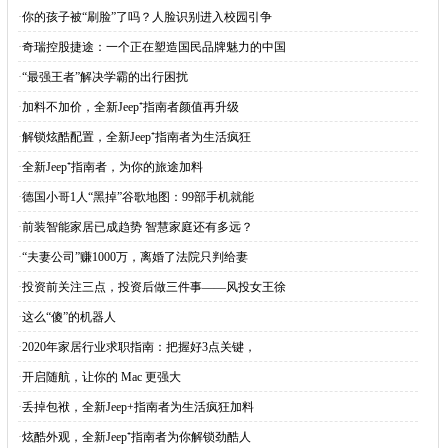
·
你的孩子被“刷脸”了吗？人脸识别进入校园引争
·
奇瑞控股捷途：一个正在塑造国民品牌魅力的中国
·
“最强王者”解决学霸的出行困扰
·
加料不加价，全新Jeep⁺指南者颜值再升级
·
解锁炫酷配置，全新Jeep⁺指南者为生活疯狂
·
全新Jeep⁺指南者，为你的旅途加料
·
德国小哥1人“黑掉”谷歌地图：99部手机就能
·
前装智能家居已成趋势 智慧家庭还有多远？
·
“夫妻公司”赚1000万，离婚了法院只判给妻
·
投资前关注三点，投资后做三件事——风投女王徐
·
这么“傻”的机器人
·
2020年家居行业求职指南：把握好3点关键，
·
开启随航，让你的 Mac 更强大
·
丢掉包袱，全新Jeep+指南者为生活疯狂加料
·
炫酷外观，全新Jeep⁺指南者为你解锁劲酷人