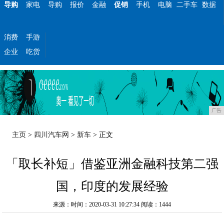
导购
家电
导购
报价
金融
促销
手机
电脑
二手车
数据
消费
手游
企业
吃货
广告
主页
>
四川汽车网
>
新车
> 正文
「取长补短」借鉴亚洲金融科技第二强
国，印度的发展经验
来源：时间：2020-03-31 10:27:34
阅读：1444