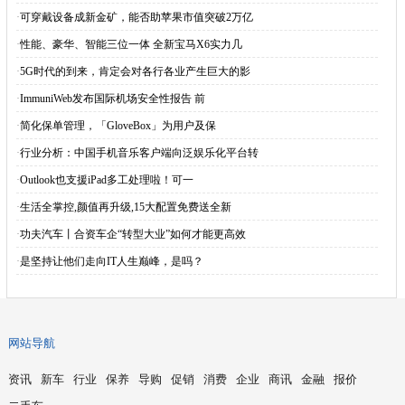
·
可穿戴设备成新金矿，能否助苹果市值突破2万亿
·
性能、豪华、智能三位一体 全新宝马X6实力几
·
5G时代的到来，肯定会对各行各业产生巨大的影
·
ImmuniWeb发布国际机场安全性报告 前
·
简化保单管理，「GloveBox」为用户及保
·
行业分析：中国手机音乐客户端向泛娱乐化平台转
·
Outlook也支援iPad多工处理啦！可一
·
生活全掌控,颜值再升级,15大配置免费送全新
·
功夫汽车丨合资车企“转型大业”如何才能更高效
·
是坚持让他们走向IT人生巅峰，是吗？
网站导航
资讯
新车
行业
保养
导购
促销
消费
企业
商讯
金融
报价