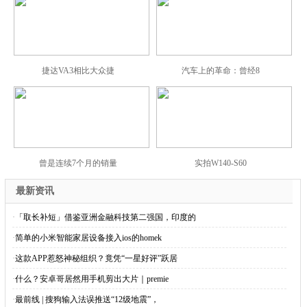
捷达VA3相比大众捷
汽车上的革命：曾经8
曾是连续7个月的销量
实拍W140-S60
最新资讯
·
「取长补短」借鉴亚洲金融科技第二强国，印度的
·
简单的小米智能家居设备接入ios的homek
·
这款APP惹怒神秘组织？竟凭“一星好评”跃居
·
什么？安卓哥居然用手机剪出大片｜premie
·
最前线 | 搜狗输入法误推送“12级地震”，