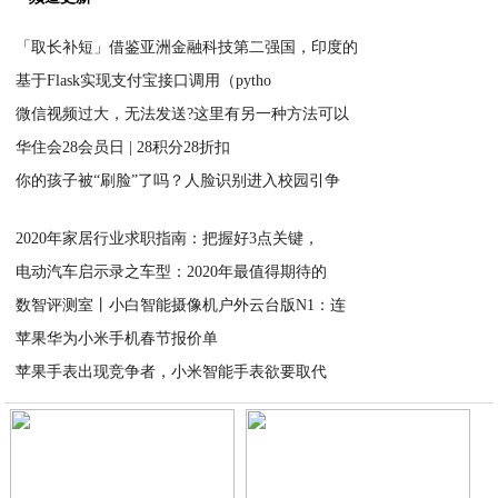
「取长补短」借鉴亚洲金融科技第二强国，印度的
基于Flask实现支付宝接口调用（pytho
2020-03-31
微信视频过大，无法发送?这里有另一种方法可以
2020-03-30
华住会28会员日 | 28积分28折扣
2020-03-30
你的孩子被“刷脸”了吗？人脸识别进入校园引争
2020-03-30
2020-03-29
2020年家居行业求职指南：把握好3点关键，
电动汽车启示录之车型：2020年最值得期待的
2020-03-28
数智评测室丨小白智能摄像机户外云台版N1：连
2020-03-27
苹果华为小米手机春节报价单
2020-03-26
苹果手表出现竞争者，小米智能手表欲要取代
2020-03-24
2020-03-22