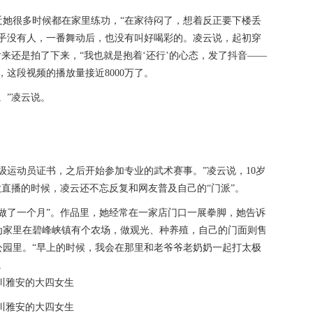
近她很多时候都在家里练功，“在家待闷了，想着反正要下楼丢
几乎没有人，一番舞动后，也没有叫好喝彩的。凌云说，起初穿
后来还是拍了下来，“我也就是抱着‘还行’的心态，发了抖音——
，这段视频的播放量接近8000万了。
。”凌云说。
级运动员证书，之后开始参加专业的武术赛事。”凌云说，10岁
做直播的时候，凌云还不忘反复和网友普及自己的“门派”。
才做了一个月”。作品里，她经常在一家店门口一展拳脚，她告诉
为家里在碧峰峡镇有个农场，做观光、种养殖，自己的门面则售
公园里。“早上的时候，我会在那里和老爷爷老奶奶一起打太极
。