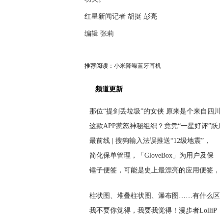
红星新闻记者 胡挺 彭亮
编辑 张莉
推荐阅读：
小米降噪蓝牙耳机
频道更新
那位“提剑丢垃圾”的女侠 原来是个来自四
这款APP惹怒神秘组织？竟凭“一星好评”跃
最前线 | 搜狗输入法误推送“12级地震”，
简化保单管理，「GloveBox」为用户及保
锤子便签，可能是史上最漂亮的应用便签，
柱状图、堆叠柱状图、瀑布图……有什么区
我不要你觉得，我要我觉得！漫步者LolliP