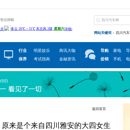
广告位招租
网站关键词：
四川汽车
行业
明星娱乐
商讯大咖
导购
家电
导
保养
考试指南
金融资讯
促销
手机
电
返回首页
侠 原来是个来自四川雅安的大四女生