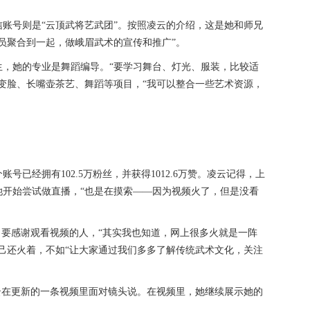
账号则是“云顶武将艺武团”。按照凌云的介绍，这是她和师兄
员聚合到一起，做峨眉武术的宣传和推广”。
生，她的专业是舞蹈编导。“要学习舞台、灯光、服装，比较适
变脸、长嘴壶茶艺、舞蹈等项目，“我可以整合一些艺术资源，
已经拥有102.5万粉丝，并获得1012.6万赞。凌云记得，上
她开始尝试做直播，“也是在摸索——因为视频火了，但是没看
，要感谢观看视频的人，“其实我也知道，网上很多火就是一阵
己还火着，不如“让大家通过我们多多了解传统武术文化，关注
凌云在更新的一条视频里面对镜头说。在视频里，她继续展示她的