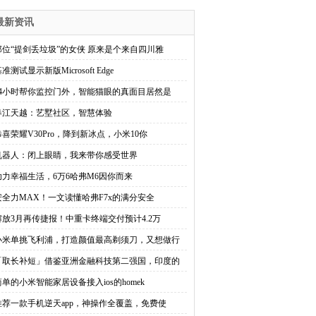
最新资讯
那位“提剑丢垃圾”的女侠 原来是个来自四川雅
准测试显示新版Microsoft Edge
24小时帮你监控门外，智能猫眼的真面目居然是
春江天越：艺墅社区，智慧体验
恭喜荣耀V30Pro，降到新冰点，小米10你
机器人：闭上眼睛，我来带你感受世界
助力幸福生活，6万6哈弗M6因你而来
安全力MAX！一文读懂哈弗F7x的满分安全
解放3月再传捷报！中重卡终端交付预计4.2万
小米单挑飞利浦，打造颜值最高剃须刀，又想做行
「取长补短」借鉴亚洲金融科技第二强国，印度的
简单的小米智能家居设备接入ios的homek
推荐一款手机逆天app，神操作全覆盖，免费使