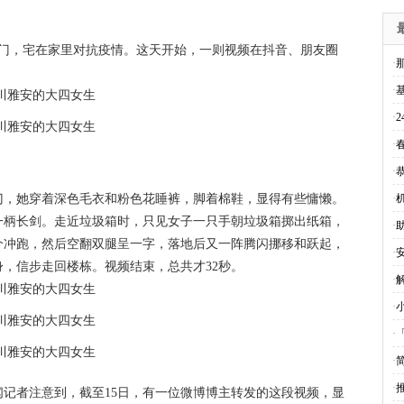
出门，宅在家里对抗疫情。这天开始，一则视频在抖音、朋友圈
·
。
·
基
·
·
·
门，她穿着深色毛衣和粉色花睡裤，脚着棉鞋，显得有些慵懒。
·
一柄长剑。走近垃圾箱时，只见女子一只手朝垃圾箱掷出纸箱，
·
个冲跑，然后空翻双腿呈一字，落地后又一阵腾闪挪移和跃起，
·
，信步走回楼栋。视频结束，总共才32秒。
·
·
·
·
·
闻记者注意到，截至15日，有一位微博博主转发的这段视频，显