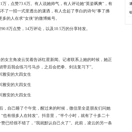
.1万，点赞73.6万。有人说她帅气，有人评论她“英姿飒爽”，有
·
弱不了一招一式里透出的潇洒，有人念起了李白的诗句“事了拂
·
更多的人在求“女侠”的微博账号。
0.8万点赞，14万评论，以及10.5万的分享转发。
频中的女主角凌云笑着告诉红星新闻。记者联系上她的时候，她正
韧带后我会练习弓马步，之后会把拳、剑法复习下”。
布后，自己睡了个午觉，醒过来的时候，微信里全是朋友们问她
“也有很多人在转发”。抖音里，“半个小时，就有了十多二十
万个赞已经很不错了，“我就默认自己火了”。此前，凌云的另一条