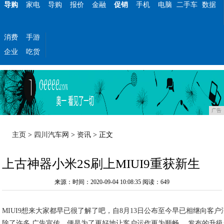
导购
家电
导购
报价
金融
促销
手机
电脑
二手车
数据
消费
手游
企业
吃货
广告
主页
>
四川汽车网
>
资讯
> 正文
上古神器小米2S刷上MIUI9重获新生
来源：时间：2020-09-04 10:08:35
阅读：649
MIUI9想来大家都早已很了解了吧，自8月13日公布至今早已相继向客
除了许多 广告宣传，便是为了更好地让客户运作更为顺畅。 发布的升級