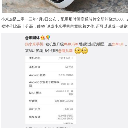
小米2s是二零一三年4月9日公布，配用那时候高通芯片全新的骁龙600。
候性价比高十分高，能够 说成小米手机的意味着之作.还可以说成一键