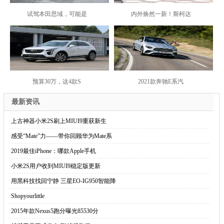
试驾本田思域，可能是
内外焕然一新！斯柯达
预算30万，这4款S
2021款奔驰E系汽
最新资讯
·
上古神器小米2S刷上MIUI9重获新生
·
感受“Mate”力——带你回顾华为Mate系
·
2019最佳iPhone：哪款Apple手机
·
小米2S用户收到MIUI9稳定版更新
·
用黑科技找回宁静 三星EO-IG950智能降
·
Shopyourlittle
·
2015年款Nexus5跑分曝光85530分