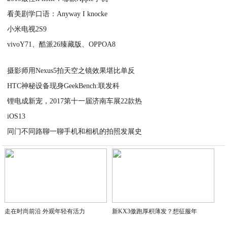
看美剧学口语：Anyway I knocke
2020-09-04
小米电视2S9
2020-09-04
vivoY71、酷派26臻藏版、OPPOA8
2020-09-04
2020-09-04
摄影师用Nexus5拍天空之镜效果堪比单反
HTC神秘设备现身GeekBench:联发科
2020-09-04
锂电成新宠，2017第十一届济南车展22款热
2020-09-04
iOS13
2020-09-04
同门不同路聊一聊手机和相机的拍照发展史
2020-09-04
2020-09-04
走在时尚前沿 外观年轻有活力
新KX3傲跑厚积薄发？想征服年