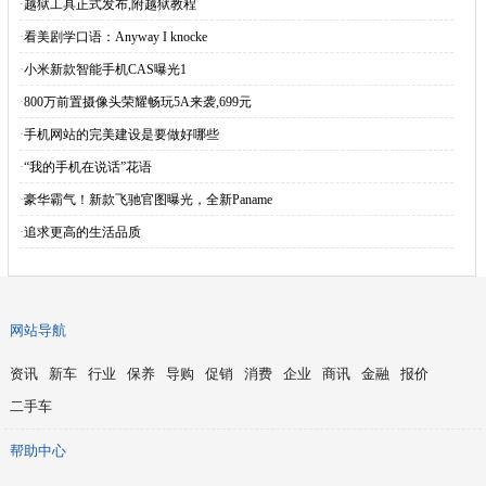
·
越狱工具正式发布,附越狱教程
·
看美剧学口语：Anyway I knocke
·
小米新款智能手机CAS曝光1
·
800万前置摄像头荣耀畅玩5A来袭,699元
·
手机网站的完美建设是要做好哪些
·
“我的手机在说话”花语
·
豪华霸气！新款飞驰官图曝光，全新Paname
·
追求更高的生活品质
网站导航
资讯
新车
行业
保养
导购
促销
消费
企业
商讯
金融
报价
二手车
帮助中心