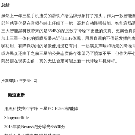
总结
虽然上一年三星手机遭受的滑铁卢给品牌形象打了扣头，作为一款智能自动降
部的感受仍是在音频范畴上仔细了一把：高档自动降噪技能、智能音场
三大智能黑科技带来的是35dB的深度数字降噪下更低的失真、更契合真
加上三重一体化的振膜所带来近似HiFi体现，用最直观的不借题发挥的
噪功用、有降噪功用的场景使用没它有用、一起满意声响和场景的降噪耳机的
或许民众还由于之前三星的公关态度保存张望乃至愤激不平，但作为平心而论
商品摆在现实面前，真的无法否定可能是新一代降噪耳机标杆。
推荐阅读：
平安民生网
频道更新
用黑科技找回宁静 三星EO-IG950智能降
Shopyourlittle
2020-09-04
2015年款Nexus5跑分曝光85530分
2020-09-04