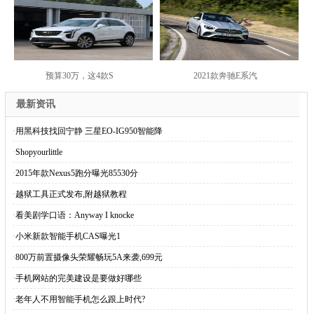
预算30万，这4款S
2021款奔驰E系汽
最新资讯
·
用黑科技找回宁静 三星EO-IG950智能降
·
Shopyourlittle
·
2015年款Nexus5跑分曝光85530分
·
越狱工具正式发布,附越狱教程
·
看美剧学口语：Anyway I knocke
·
小米新款智能手机CAS曝光1
·
800万前置摄像头荣耀畅玩5A来袭,699元
·
手机网站的完美建设是要做好哪些
·
老年人不用智能手机怎么跟上时代?