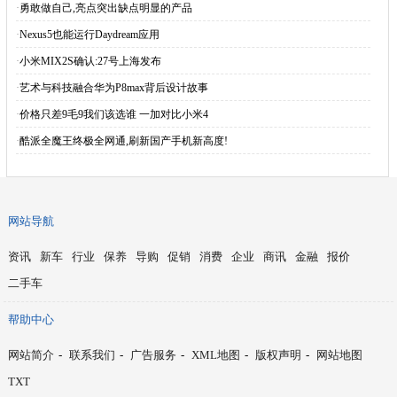
·
勇敢做自己,亮点突出缺点明显的产品
·
Nexus5也能运行Daydream应用
·
小米MIX2S确认:27号上海发布
·
艺术与科技融合华为P8max背后设计故事
·
价格只差9毛9我们该选谁 一加对比小米4
·
酷派全魔王终极全网通,刷新国产手机新高度!
网站导航
资讯
新车
行业
保养
导购
促销
消费
企业
商讯
金融
报价
二手车
帮助中心
网站简介
-
联系我们
-
广告服务
-
XML地图
-
版权声明
-
网站地图
TXT