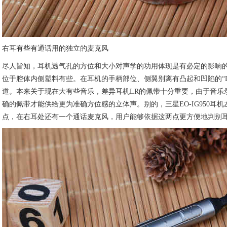
右耳有些有通话用的独立的麦克风
尽人皆知，耳机透气孔的方位和大小对声学的功用体现是有必定的影响的。E
位于腔体内侧塑料有些。在耳机的手柄部位、侧翼别离有凸起和凹陷的“L
道。本来关于现在大有些音乐，差异耳机LR的佩带十分重要，由于音乐
确的佩带才能供给更为准确方位感的立体声。别的，三星EO-IG950耳
点，在右耳处还有一个通话麦克风，用户能够依据这两点更方便地判别