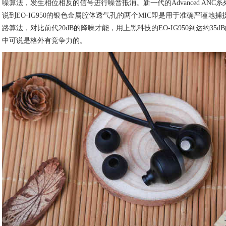
噪算法，发生相位相反的信号进行噪音抵消。新一代的Advanced ANC
说到EO-IG950的银色金属腔体透气孔的两个MIC即是用于准确严谨地
路算法，对比前代20dB的降噪才能，用上黑科技的EO-IG950到达约3
中可说是格外有竞争力的。