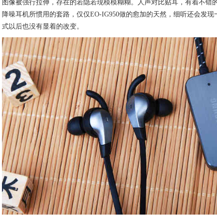
图像被强行拉伸，存在的若隐若现模模糊糊。人声对比贴耳，有着不错
降噪耳机所惯用的套路，仅仅EO-IG950做的愈加的天然，细听还会发
式以后也没有显着的改变。