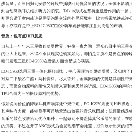
步音量，而当回归到安静的环境中播映回到低音量的状况，全体不影响
到自动降噪耳机维护听力的初衷。Talk in形式在坚持重低音作用的一
则更合适于室内或许是需要沟通交流的外界环境中，比方搭乘地铁或许
导；亦或许是带上EO-IG950在室外骑车跑步能够注意到周边的声响。
音质：也有点HiFi意思
自从上一年年末三星收购哈曼世界，好像一夜之间，群众心目中的三星在音
的巨大上起来。不得不承认现实也确实如此，哪怕是音质不是要点的降
咱们发现三星EO-IG950在音质方面也是诚心满满。
EO-IG950选用三重一体化振膜规划，中心圆顶为金属铝质膜，又归纳了T
对萘二甲酸乙二酯）两种资料。尽人皆知，金属振膜的优势是其刚性带
态，而聚合物原料的耐性又能带来更和婉天然的听感。EO-IG950的声响
TPU合而为一的振膜原料的优势。
假如说同价位的降噪耳机声响撑死中规中矩，EO-IG950则更向HiFi
其声响有力度，能够垂手可得地营造出较强的音乐氛围感：低频量感足
音乐的鼓点收放恰到优点那种；一起做到不掩盖掉其它乐器的细节，在
的演奏。不过在开了ANC形式后会发现细节会掩盖，或许展示出来的细