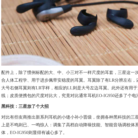
配件上，除了惯例标配的大、中、小三对不一样尺度的耳套，三星这一
合人体工程学、用于进步佩带安稳度的耳翼。耳翼除了有LR分辨左右，
大号右侧耳翼则有LR字样，相应的LL则是大号左边耳翼。此外还有用于充电的US
线；皮质便携包的尺度对比大，究竟对比通常耳机EO-IG950还多了个
黑科技：三星放了个大招
对比有些友商推出新系列耳机的小缝小补小晋级，坐拥各种黑科技的三星推出的
上是不鸣则已、一鸣惊人：调集了高档自动降噪技能、智能音场调校体
体，EO-IG950则显得有诚心多了。