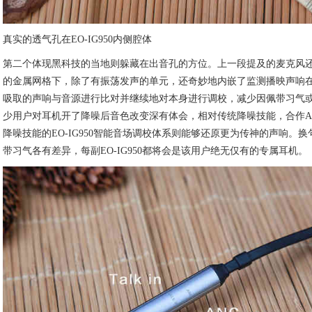
真实的透气孔在EO-IG950内侧腔体
第二个体现黑科技的当地则躲藏在出音孔的方位。上一段提及的麦克风
的金属网格下，除了有振荡发声的单元，还奇妙地内嵌了监测播映声响在
吸取的声响与音源进行比对并继续地对本身进行调校，减少因佩带习气
少用户对耳机开了降噪后音色改变深有体会，相对传统降噪技能，合作Adva
降噪技能的EO-IG950智能音场调校体系则能够还原更为传神的声响。
带习气各有差异，每副EO-IG950都将会是该用户绝无仅有的专属耳机。