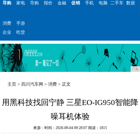
导购
家电
导购
报价
金融
促销
手机
电脑
二手车
数据
消费
手游
企业
吃货
广告
主页
>
四川汽车网
>
消费
> 正文
用黑科技找回宁静 三星EO-IG950智能降
噪耳机体验
来源：时间：2020-09-04 09:28:07
阅读：1815