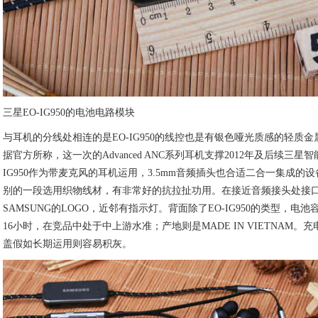
三星EO-IG950的电池电路模块
与耳机的分线处相连的是EO-IG950的线控也是有银色哑光质感的轻质
据官方所称，这一次的Advanced ANC系列耳机支撑2012年及后续三星
IG950作为带麦克风的耳机运用，3.5mm音频插头也合适二合一集成
别的一段选用织物线材，有非常好的抗拉扯功用。在接近音频接头处接
SAMSUNG的LOGO，近邻有指示灯。背面除了EO-IG950的类型，电池
16小时，在竞品中处于中上游水准；产地则是MADE IN VIETNAM
盖假如长期运用则容易积灰。