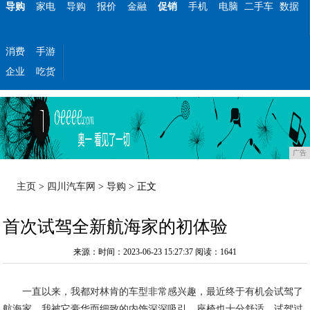
导购
家电
导购
报价
金融
促销
手机
电脑
二手车
数据
消费
手游
企业
吃货
广告
主页
>
四川汽车网
>
导购
> 正文
首次试驾全新航海家的初体验
来源：时间：2023-06-23 15:27:37
阅读：1641
一直以来，我都对林肯的车型非常感兴趣，最近终于有机会试驾了
航海家。我被它豪华而细致的内饰深深吸引，座椅也十分舒适。试驾过